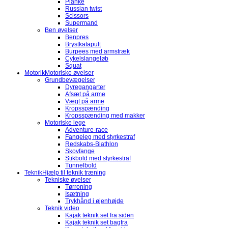
Planke
Russian twist
Scissors
Supermand
Ben øvelser
Benpres
Brystkatapult
Burpees med armstræk
Cykelslangeløb
Squat
Motorik
Motoriske øvelser
Grundbevægelser
Dyregangarter
Afsæt på arme
Vægt på arme
Kropsspænding
Kropsspænding med makker
Motoriske lege
Adventure-race
Fangeleg med styrkestraf
Redskabs-Biathlon
Skovfange
Stikbold med styrkestraf
Tunnelbold
Teknik
Hjælp til teknik træning
Tekniske øvelser
Tørroning
Isætning
Trykhånd i øjenhøjde
Teknik video
Kajak teknik set fra siden
Kajak teknik set bagfra