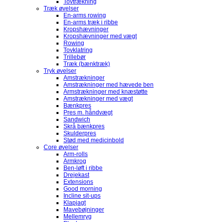
Tovtrækning
Træk øvelser
En-arms rowing
En-arms træk i ribbe
Kropshævninger
Kropshævninger med vægt
Rowing
Tovklatring
Trillebør
Træk (bænktræk)
Tryk øvelser
Amstrækninger
Amstrækninger med hævede ben
Armstrækninger med knæstøtte
Amstrækninger med vægt
Bænkpres
Pres m. håndvægt
Sandwich
Skrå bænkpres
Skulderpres
Stød med medicinbold
Core øvelser
Arm-rolls
Armkrog
Ben-løft i ribbe
Drejekast
Extensions
Good morning
Incline sit-ups
Klapjagt
Mavebøjninger
Mellemryg