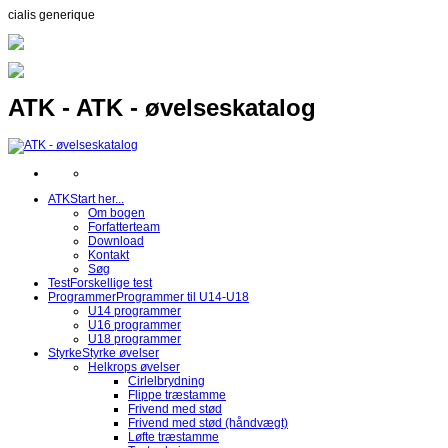
cialis generique
ATK - ATK - øvelseskatalog
ATK
Start her...
Om bogen
Forfatterteam
Download
Kontakt
Søg
Test
Forskellige test
Programmer
Programmer til U14-U18
U14 programmer
U16 programmer
U18 programmer
Styrke
Styrke øvelser
Helkrops øvelser
Cirlelbrydning
Flippe træstamme
Frivend med stød
Frivend med stød (håndvægt)
Løfte træstamme