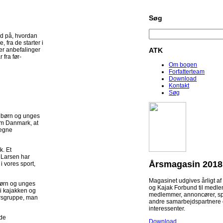
Søg
 på, hvordan
fra de starter i
er anbefalinger
ATK
 fra før-
Om bogen
Forfatterteam
Download
Kontakt
Søg
 børn og unges
eam Danmark, at
 egne
k. Et
 Larsen har
Årsmagasin 2018
i vores sport,
Magasinet udgives årligt a
børn og unges
og Kajak Forbund til medle
 i kajakken og
medlemmer, annoncører, s
ersgruppe, man
andre samarbejdspartnere
interessenter.
nde
Download