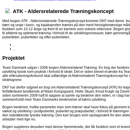
ATK - Aldersrelaterede Træningskoncept
Med bogen
ATK - Aldersrelaterede Træningskoncept
kommer DKF med deres bud
børn og unge i kano- og kajaksporten trænes på den mest hensigtsmæssige måde, 
klubben som 10-12 årige og frem til en karriere som voksne eliteroere. Bogen giv
til afstemt og optimeret træning i forhold til de udviklingsniveauer, børn gennemgår
puberteten, puberteten og efter-puberteten.
Projektet
Team Danmark udgav i 2006 bogen Aldersrelateret Træning. En bog der beskrev
udvikling fysisk som psykisk i forhold til idræt. Det er siden blevet et ønske fra T
alle elitesatsningsforbund skal udfærdige et Aldersrelateret Træningskoncept for
idrætsgrene.
DKF har derfor udgivet en bog om Aldersrelateret Træningskoncept (ATK) for kaja
forfatterteam bestående af Mads Kongsgaard, Helle Stuart, Knud Kragh og David
siden sommeren 2009 haft til opgave at samle og beskrive den viden, vi i dag har 
sammenholdt med Team Danmarks beskrivelse af børns udvikling.
Bogen beskriver, hvilke parametre man som træner skal have fokus på gennem 
vækst og udvikling i postpubertet, pubertet og præpubertet; i forhold til træningen
den sideløbende fysiske træning. Den kan bruges som opslagsværk for den ald
arbejder med lige nu.
Bogen suppleres desuden med denne hjemmeside, der får funktion som et leve