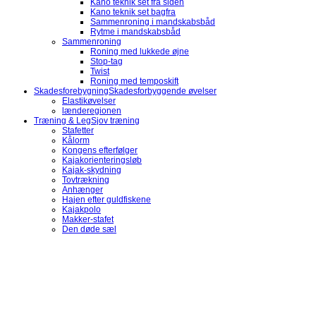
Kano teknik set fra siden
Kano teknik set bagfra
Sammenroning i mandskabsbåd
Rytme i mandskabsbåd
Sammenroning
Roning med lukkede øjne
Stop-tag
Twist
Roning med temposkift
Skadesforebygning
Skadesforbyggende øvelser
Elastikøvelser
lænderegionen
Træning & Leg
Sjov træning
Stafetter
Kålorm
Kongens efterfølger
Kajakorienteringsløb
Kajak-skydning
Tovtrækning
Anhænger
Hajen efter guldfiskene
Kajakpolo
Makker-stafet
Den døde sæl