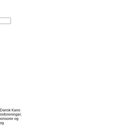
f Dansk Kano
msforeninger,
ponsorer og
 og